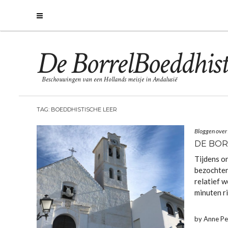
De BorrelBoeddhist
Beschouwingen van een Hollands meisje in Andalusië
TAG:
BOEDDHISTISCHE LEER
Bloggen over
DE BO
Tijdens o
bezochten
relatief w
minuten r
by Anne P