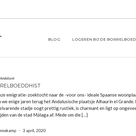
BLOG
LOGEREN BIJ DE BORRELBOED
 Andalusië
RRELBOEDDHIST
nze emigratie-zoektocht naar de -voor ons- ideale Spaanse woonpla
 we enige jaren terug het Andalusische plaatsje Alhaurín el Grande.
elvarende stadje oogt prettig rustiek, is charmant en ligt op ongeve
ijden van de stad Málaga af. Mede om die […]
ennekamp
-
3 april, 2020