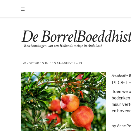
De BorrelBoeddhist
Beschouwingen van een Hollands meisje in Andalusië
TAG:
WERKEN IN EEN SPAANSE TUIN
Andalusië
~
B
PLOETE
Toen we o
bedenken 
muur vert
en bovend
by Anne P