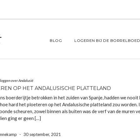
BLOG
LOGEREN BIJ DE BORRELBOED
loggen over Andalusië
REN OP HET ANDALUSISCHE PLATTELAND
ns boerderijtje betrokken in het zuiden van Spanje, hadden we nooit
hoe hard het ploeteren op het Andalusische platteland zou worden. 
oonde scheuren, zowel binnen als buiten was de verf van de muren 
ien ging er geen […]
ennekamp
-
30 september, 2021