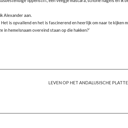
 kusbestendige lippenstift, een veegje mascara, schone nagels en ik b
 ik Alexander aan.
d. Het is opvallend en het is fascinerend en heerlijk om naar te kijken
ze in hemelsnaam overeind staan op die hakken?’
LEVEN OP HET ANDALUSISCHE PLATT