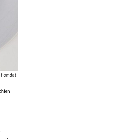
ef omdat
chien
e