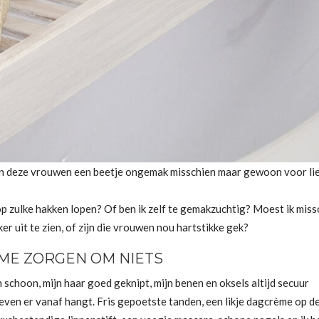
emen deze vrouwen een beetje ongemak misschien maar gewoon voor li
p zulke hakken lopen? Of ben ik zelf te gemakzuchtig? Moest ik miss
r uit te zien, of zijn die vrouwen nou hartstikke gek?
 ME ZORGEN OM NIETS
jn schoon, mijn haar goed geknipt, mijn benen en oksels altijd secuur
 leven er vanaf hangt. Fris gepoetste tanden, een likje dagcrème op d