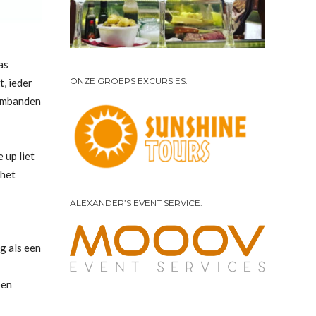
as
ONZE GROEPS EXCURSIES:
, ieder
armbanden
 up liet
 het
ALEXANDER’S EVENT SERVICE:
g als een
oen