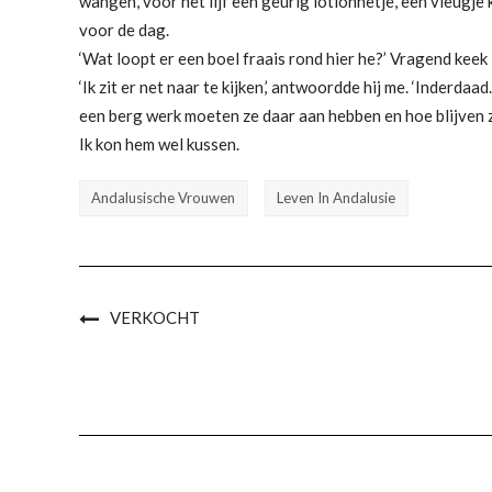
wangen, voor het lijf een geurig lotionnetje, een vleugje
voor de dag.
‘Wat loopt er een boel fraais rond hier he?’ Vragend keek
‘Ik zit er net naar te kijken,’ antwoordde hij me. ‘Inderdaa
een berg werk moeten ze daar aan hebben en hoe blijven 
Ik kon hem wel kussen.
Andalusische Vrouwen
Leven In Andalusie
VERKOCHT