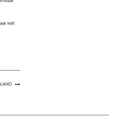
en klaar
 maar wat
ELAND