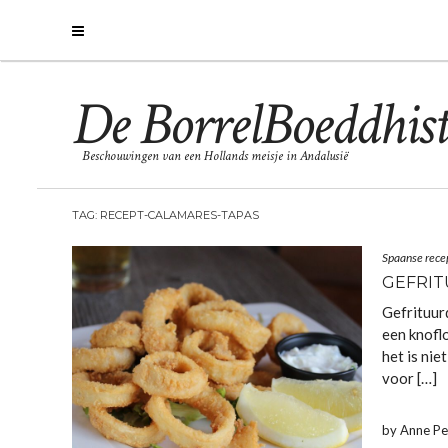
De BorrelBoeddhist
Beschouwingen van een Hollands meisje in Andalusië
TAG:
RECEPT-CALAMARES-TAPAS
Spaanse rece
GEFRIT
Gefrituur
een knofl
het is nie
voor […]
by Anne P