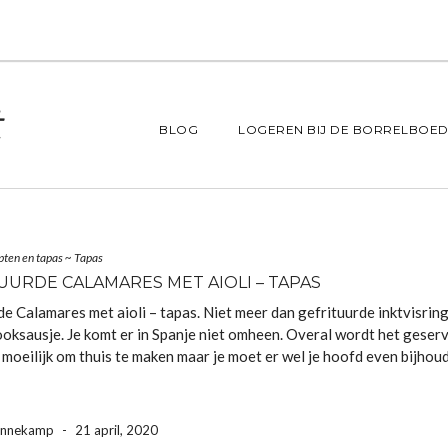
BLOG
LOGEREN BIJ DE BORRELBOED
pten en tapas
~
Tapas
UURDE CALAMARES MET AIOLI – TAPAS
de Calamares met aioli – tapas. Niet meer dan gefrituurde inktvisrin
ooksausje. Je komt er in Spanje niet omheen. Overal wordt het geser
t moeilijk om thuis te maken maar je moet er wel je hoofd even bijhou
ennekamp
-
21 april, 2020