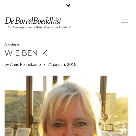
De BorrelBoeddhist
Togg
Beschouwingen van een Hollands meisje in Andalusië
Navig
Andalusië
WIE BEN IK
by
Anne Pennekamp
-
21 januari, 2018