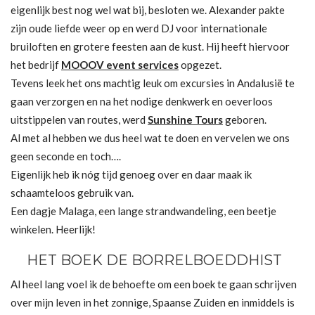
eigenlijk best nog wel wat bij, besloten we. Alexander pakte
zijn oude liefde weer op en werd DJ voor internationale
bruiloften en grotere feesten aan de kust. Hij heeft hiervoor
het bedrijf
MOOOV event services
opgezet.
Tevens leek het ons machtig leuk om excursies in Andalusië te
gaan verzorgen en na het nodige denkwerk en oeverloos
uitstippelen van routes, werd
Sunshine Tours
geboren.
Al met al hebben we dus heel wat te doen en vervelen we ons
geen seconde en toch….
Eigenlijk heb ik nóg tijd genoeg over en daar maak ik
schaamteloos gebruik van.
Een dagje Malaga, een lange strandwandeling, een beetje
winkelen. Heerlijk!
HET BOEK DE BORRELBOEDDHIST
Al heel lang voel ik de behoefte om een boek te gaan schrijven
over mijn leven in het zonnige, Spaanse Zuiden en inmiddels is