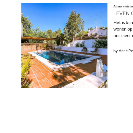
Alhaurin de la
LEVEN 
Het is bij
wonen op 
ons meer d
by Anne P