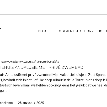
BLOG
LOGEREN BIJ DE BORRELBOED
 Torre
~
Andalusië
~
Logeren bij de Borrelboeddhist
IEHUIS ANDALUSIË MET PRIVÉ ZWEMBAD
uis Andalusië met privé zwembad.Mijn vakantie huisje in Zuid Spanje
), bevindt zich in het lieflijke dorp Alhaurin de la Torre.In ons dorp is 
tastisch leven maar we hebben ook nog eens het geluk dat we heel dic
ga […]
ennekamp
-
28 augustus, 2025