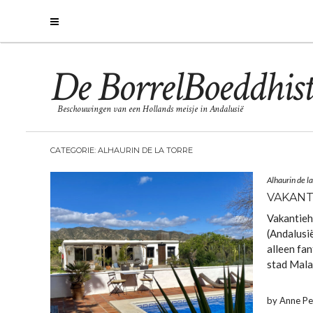
De BorrelBoeddhist
Beschouwingen van een Hollands meisje in Andalusië
CATEGORIE:
ALHAURIN DE LA TORRE
Alhaurin de la
VAKANT
Vakantieh
(Andalusië
alleen fan
stad Mala
by Anne P