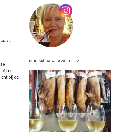
ddhist
~
MIJN MÁLAGA TAPAS TOUR
nse
r bijna
cht bij de