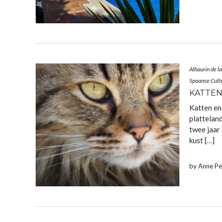
Alhaurin de la
Spaanse Cult
KATTEN
Katten en
platteland
twee jaar 
kust […]
by Anne P