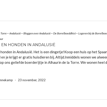
 Torre
~
Andalusië
~
Bloggen over Andalusië
~
De Borrelboeddhist
~
Logeren bij de Borrelboe
uur
 EN HONDEN IN ANDALUSIË
 honden in Andalusië. Het is een dingetje!Koop een huis op het Spaa
 en je krijgt er gratis huisdieren bij. Altijd.Inmiddels wonen we alwee
op ons geliefde boerderijtje in Alhaurin de la Torre. We wonen heel di
ennekamp
-
23 november, 2022