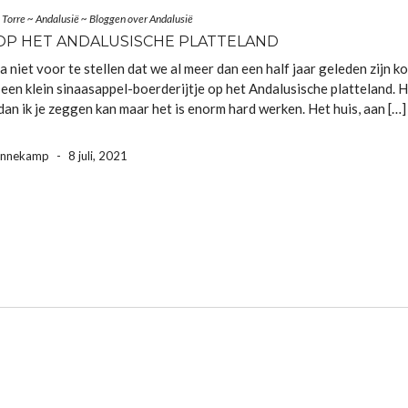
 Torre
~
Andalusië
~
Bloggen over Andalusië
OP HET ANDALUSISCHE PLATTELAND
na niet voor te stellen dat we al meer dan een half jaar geleden zijn 
een klein sinaasappel-boerderijtje op het Andalusische platteland. H
an ik je zeggen kan maar het is enorm hard werken. Het huis, aan […]
ennekamp
-
8 juli, 2021